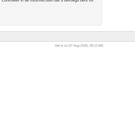
 Controleer in de forumrechten dat u bevoegd bent tot
Het is nu 07-Aug-2026, 08:13 AM