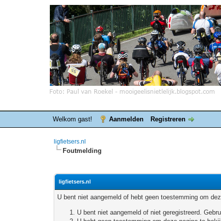
Welkom gast!
Aanmelden
Registreren
ligfietsers.nl
Foutmelding
ligfietsers.nl
U bent niet aangemeld of hebt geen toestemming om deze
U bent niet aangemeld of niet geregistreerd. Geb