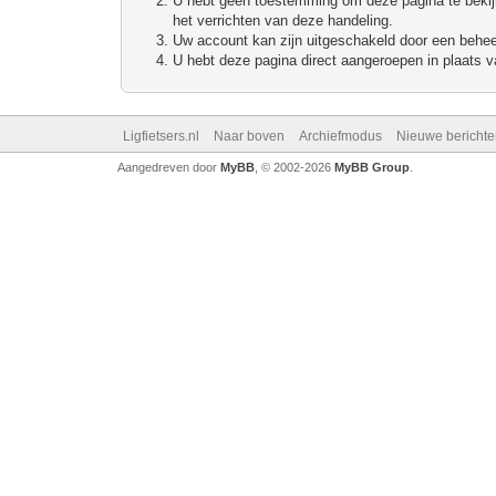
U hebt geen toestemming om deze pagina te bekijke
het verrichten van deze handeling.
Uw account kan zijn uitgeschakeld door een beheerd
U hebt deze pagina direct aangeroepen in plaats va
Ligfietsers.nl
Naar boven
Archiefmodus
Nieuwe berichte
Aangedreven door
MyBB
, © 2002-2026
MyBB Group
.