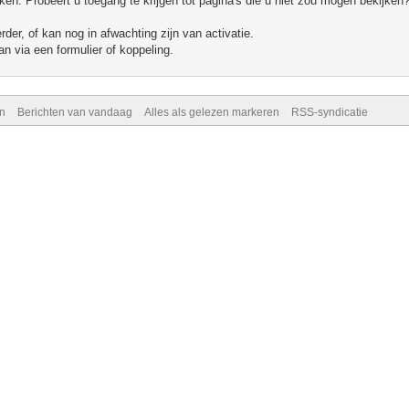
n. Probeert u toegang te krijgen tot pagina's die u niet zou mogen bekijken?
er, of kan nog in afwachting zijn van activatie.
n via een formulier of koppeling.
n
Berichten van vandaag
Alles als gelezen markeren
RSS-syndicatie