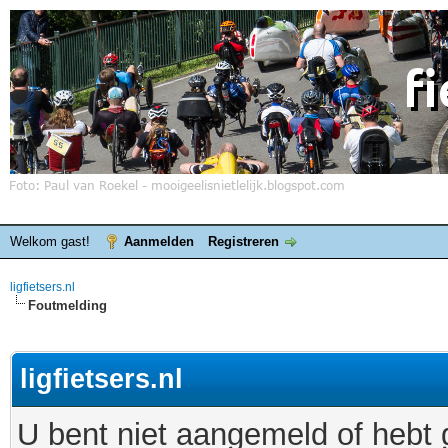
Welkom gast!
Aanmelden
Registreren
ligfietsers.nl
Foutmelding
ligfietsers.nl
U bent niet aangemeld of hebt