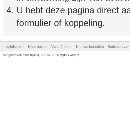
U hebt deze pagina direct a
formulier of koppeling.
Ligfietsers.nl
Naar boven
Archiefmodus
Nieuwe berichten
Berichten va
Aangedreven door
MyBB
, © 2002-2026
MyBB Group
.