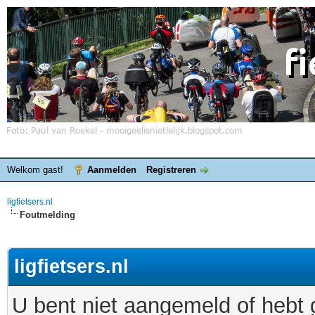
Welkom gast!
Aanmelden
Registreren
ligfietsers.nl
Foutmelding
ligfietsers.nl
U bent niet aangemeld of hebt