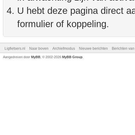
U hebt deze pagina direct a
formulier of koppeling.
Ligfietsers.nl
Naar boven
Archiefmodus
Nieuwe berichten
Berichten va
Aangedreven door
MyBB
, © 2002-2026
MyBB Group
.