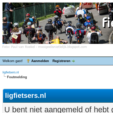
Welkom gast!
Aanmelden
Registreren
ligfietsers.nl
Foutmelding
ligfietsers.nl
U bent niet aangemeld of hebt