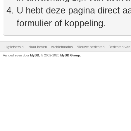
U hebt deze pagina direct a
formulier of koppeling.
Ligfietsers.nl
Naar boven
Archiefmodus
Nieuwe berichten
Berichten va
Aangedreven door
MyBB
, © 2002-2026
MyBB Group
.