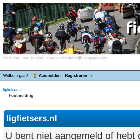
Welkom gast!
Aanmelden
Registreren
ligfietsers.nl
Foutmelding
ligfietsers.nl
U bent niet aangemeld of hebt