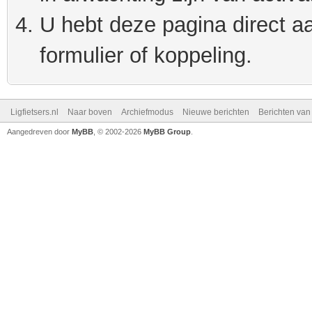
U hebt deze pagina direct a
formulier of koppeling.
Ligfietsers.nl
Naar boven
Archiefmodus
Nieuwe berichten
Berichten va
Aangedreven door
MyBB
, © 2002-2026
MyBB Group
.