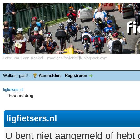
Welkom gast!
Aanmelden
Registreren
ligfietsers.nl
Foutmelding
ligfietsers.nl
U bent niet aangemeld of hebt