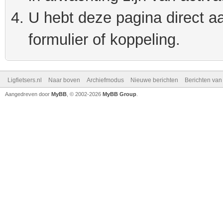
U hebt deze pagina direct a
formulier of koppeling.
Ligfietsers.nl
Naar boven
Archiefmodus
Nieuwe berichten
Berichten va
Aangedreven door
MyBB
, © 2002-2026
MyBB Group
.