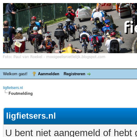
Welkom gast!
Aanmelden
Registreren
ligfietsers.nl
Foutmelding
ligfietsers.nl
U bent niet aangemeld of hebt