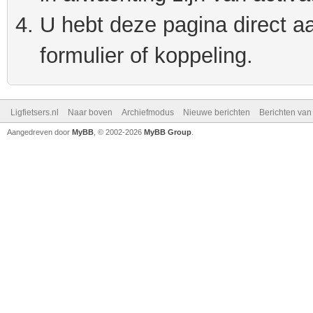
U hebt deze pagina direct a
formulier of koppeling.
Ligfietsers.nl
Naar boven
Archiefmodus
Nieuwe berichten
Berichten va
Aangedreven door
MyBB
, © 2002-2026
MyBB Group
.