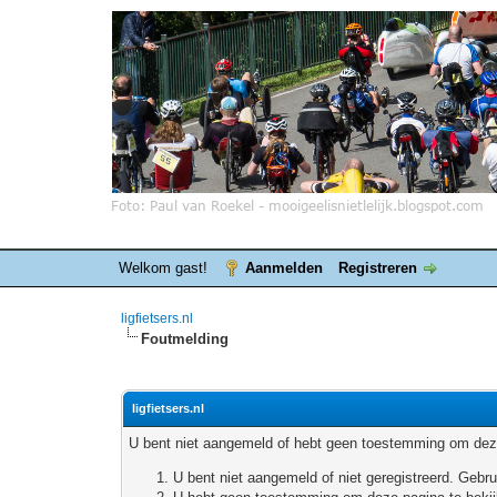
Welkom gast!
Aanmelden
Registreren
ligfietsers.nl
Foutmelding
ligfietsers.nl
U bent niet aangemeld of hebt geen toestemming om deze
U bent niet aangemeld of niet geregistreerd. Geb