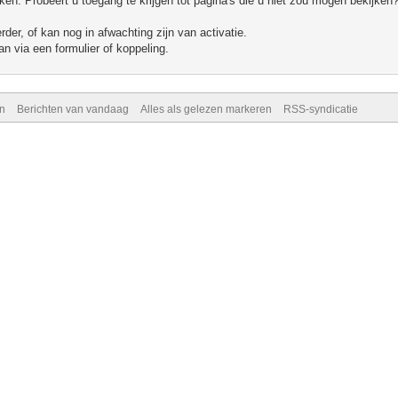
n. Probeert u toegang te krijgen tot pagina's die u niet zou mogen bekijken?
er, of kan nog in afwachting zijn van activatie.
n via een formulier of koppeling.
n
Berichten van vandaag
Alles als gelezen markeren
RSS-syndicatie