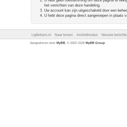
U hebt geen toestemming om deze pagina te bekijke
het verrichten van deze handeling.
Uw account kan zijn uitgeschakeld door een beheerd
U hebt deze pagina direct aangeroepen in plaats va
Ligfietsers.nl
Naar boven
Archiefmodus
Nieuwe berichte
Aangedreven door
MyBB
, © 2002-2026
MyBB Group
.