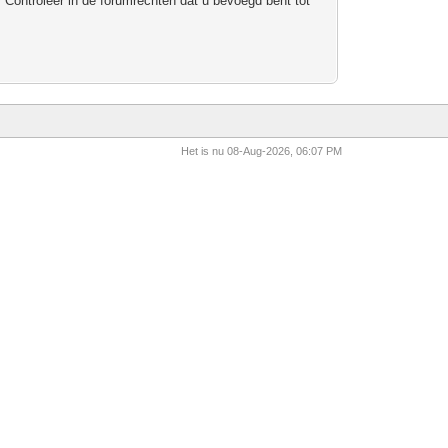
 Controleer in de forumrechten dat u bevoegd bent tot
Het is nu 08-Aug-2026, 06:07 PM