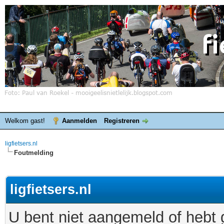
Welkom gast!
Aanmelden
Registreren
ligfietsers.nl
Foutmelding
ligfietsers.nl
U bent niet aangemeld of hebt