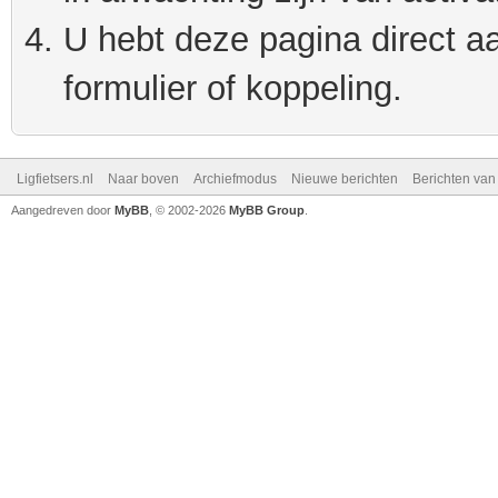
U hebt deze pagina direct a
formulier of koppeling.
Ligfietsers.nl
Naar boven
Archiefmodus
Nieuwe berichten
Berichten va
Aangedreven door
MyBB
, © 2002-2026
MyBB Group
.