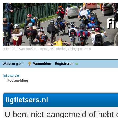
Welkom gast!
Aanmelden
Registreren
ligfietsers.nl
Foutmelding
ligfietsers.nl
U bent niet aangemeld of hebt