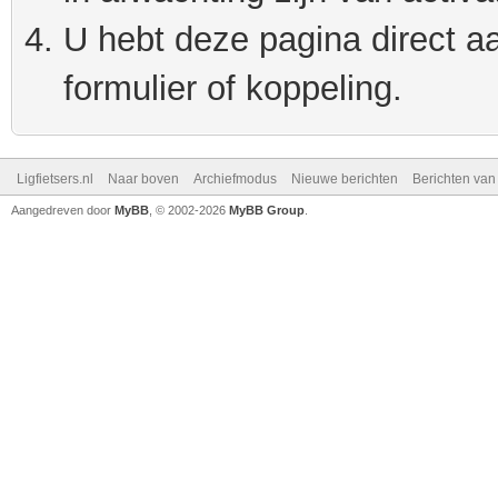
U hebt deze pagina direct a
formulier of koppeling.
Ligfietsers.nl
Naar boven
Archiefmodus
Nieuwe berichten
Berichten va
Aangedreven door
MyBB
, © 2002-2026
MyBB Group
.