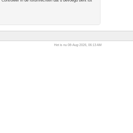
 Controleer in de forumrechten dat u bevoegd bent tot
Het is nu 08-Aug-2026, 06:13 AM