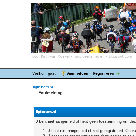
Welkom gast!
Aanmelden
Registreren
ligfietsers.nl
Foutmelding
ligfietsers.nl
U bent niet aangemeld of hebt geen toestemming om deze
U bent niet aangemeld of niet geregistreerd. Geb