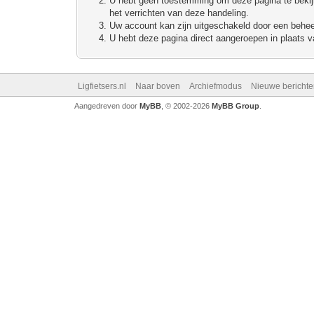
U hebt geen toestemming om deze pagina te bekijke
het verrichten van deze handeling.
Uw account kan zijn uitgeschakeld door een beheerd
U hebt deze pagina direct aangeroepen in plaats va
Ligfietsers.nl
Naar boven
Archiefmodus
Nieuwe berichte
Aangedreven door
MyBB
, © 2002-2026
MyBB Group
.