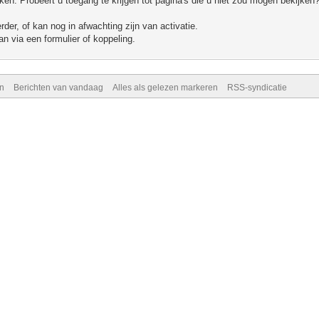
n. Probeert u toegang te krijgen tot pagina's die u niet zou mogen bekijken?
er, of kan nog in afwachting zijn van activatie.
n via een formulier of koppeling.
n
Berichten van vandaag
Alles als gelezen markeren
RSS-syndicatie