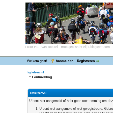
Welkom gast!
Aanmelden
Registreren
ligfietsers.nl
Foutmelding
ligfietsers.nl
U bent niet aangemeld of hebt geen toestemming om deze
U bent niet aangemeld of niet geregistreerd. Geb