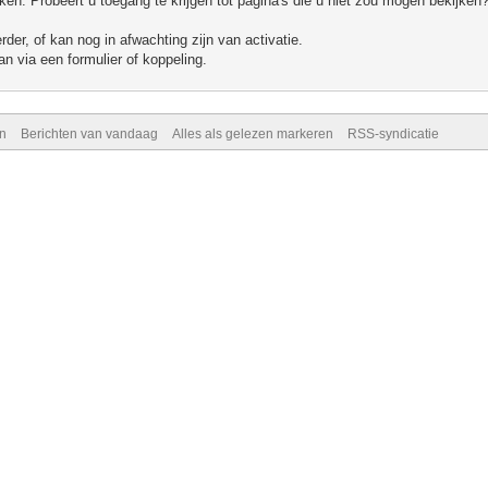
n. Probeert u toegang te krijgen tot pagina's die u niet zou mogen bekijken?
er, of kan nog in afwachting zijn van activatie.
n via een formulier of koppeling.
n
Berichten van vandaag
Alles als gelezen markeren
RSS-syndicatie