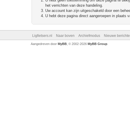
U hebt geen toestemming om deze pagina te bekijke
het verrichten van deze handeling.
Uw account kan zijn uitgeschakeld door een beheerd
U hebt deze pagina direct aangeroepen in plaats va
Ligfietsers.nl
Naar boven
Archiefmodus
Nieuwe berichte
Aangedreven door
MyBB
, © 2002-2026
MyBB Group
.