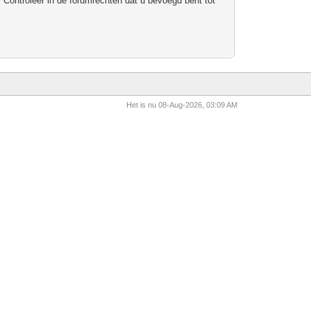
 Controleer in de forumrechten dat u bevoegd bent tot
Het is nu 08-Aug-2026, 03:09 AM