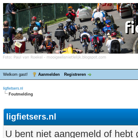
Welkom gast!
Aanmelden
Registreren
ligfietsers.nl
Foutmelding
ligfietsers.nl
U bent niet aangemeld of hebt