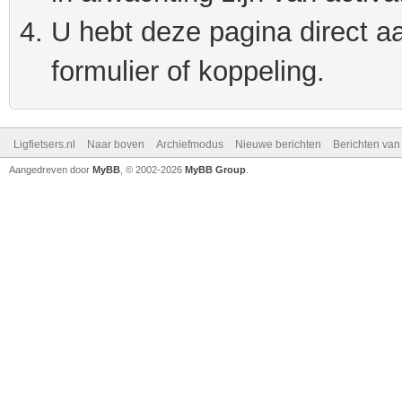
U hebt deze pagina direct a
formulier of koppeling.
Ligfietsers.nl
Naar boven
Archiefmodus
Nieuwe berichten
Berichten va
Aangedreven door
MyBB
, © 2002-2026
MyBB Group
.