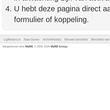
U hebt deze pagina direct a
formulier of koppeling.
Ligfietsers.nl
Naar boven
Archiefmodus
Nieuwe berichten
Berichten va
Aangedreven door
MyBB
, © 2002-2026
MyBB Group
.