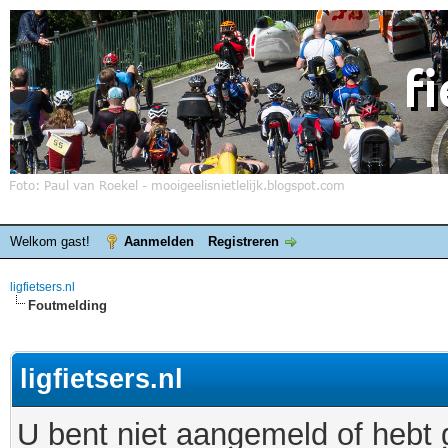
Welkom gast!
Aanmelden
Registreren
ligfietsers.nl
Foutmelding
ligfietsers.nl
U bent niet aangemeld of hebt