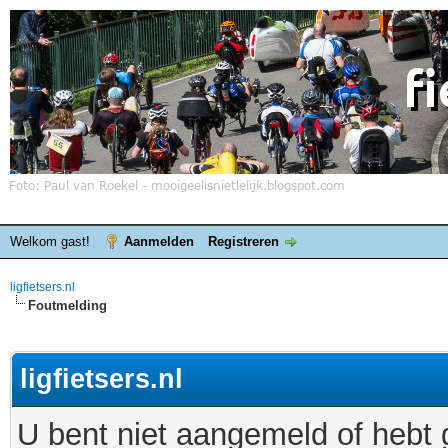
Welkom gast!
Aanmelden
Registreren
ligfietsers.nl
Foutmelding
ligfietsers.nl
U bent niet aangemeld of hebt