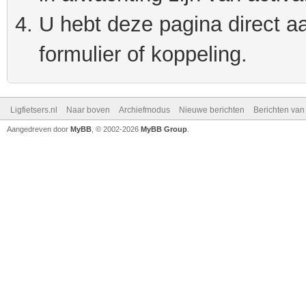
U hebt deze pagina direct a
formulier of koppeling.
Ligfietsers.nl
Naar boven
Archiefmodus
Nieuwe berichten
Berichten va
Aangedreven door
MyBB
, © 2002-2026
MyBB Group
.