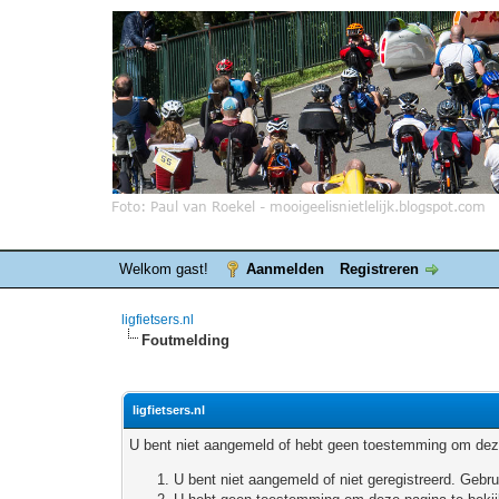
Welkom gast!
Aanmelden
Registreren
ligfietsers.nl
Foutmelding
ligfietsers.nl
U bent niet aangemeld of hebt geen toestemming om deze
U bent niet aangemeld of niet geregistreerd. Geb