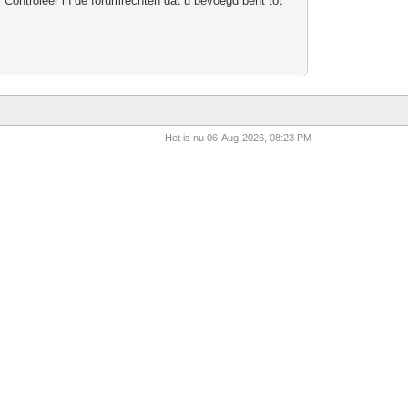
 Controleer in de forumrechten dat u bevoegd bent tot
Het is nu 06-Aug-2026, 08:23 PM