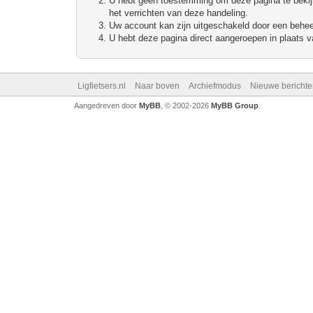
U hebt geen toestemming om deze pagina te bekijke
het verrichten van deze handeling.
Uw account kan zijn uitgeschakeld door een beheerd
U hebt deze pagina direct aangeroepen in plaats va
Ligfietsers.nl
Naar boven
Archiefmodus
Nieuwe berichte
Aangedreven door
MyBB
, © 2002-2026
MyBB Group
.