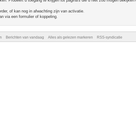
n. Probeert u toegang te krijgen tot pagina's die u niet zou mogen bekijken?
er, of kan nog in afwachting zijn van activatie.
n via een formulier of koppeling.
n
Berichten van vandaag
Alles als gelezen markeren
RSS-syndicatie