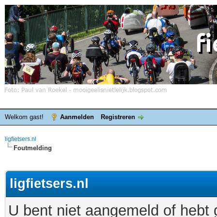
Welkom gast!
Aanmelden
Registreren
ligfietsers.nl
Foutmelding
ligfietsers.nl
U bent niet aangemeld of hebt