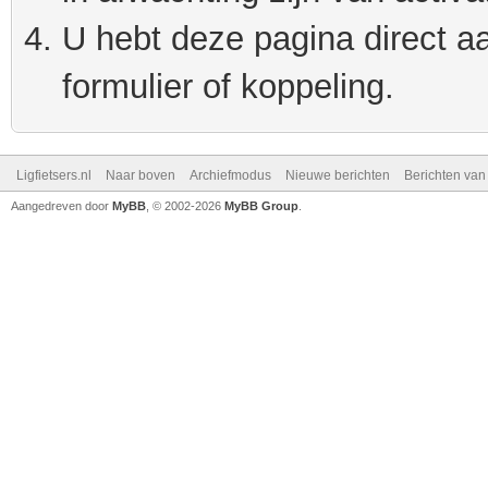
U hebt deze pagina direct a
formulier of koppeling.
Ligfietsers.nl
Naar boven
Archiefmodus
Nieuwe berichten
Berichten va
Aangedreven door
MyBB
, © 2002-2026
MyBB Group
.