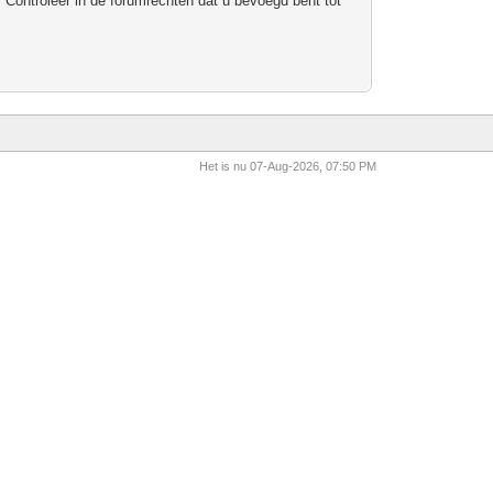
 Controleer in de forumrechten dat u bevoegd bent tot
Het is nu 07-Aug-2026, 07:50 PM