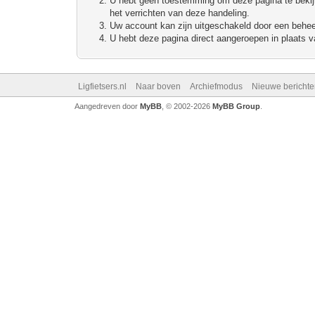
U hebt geen toestemming om deze pagina te bekijke
het verrichten van deze handeling.
Uw account kan zijn uitgeschakeld door een beheerd
U hebt deze pagina direct aangeroepen in plaats va
Ligfietsers.nl
Naar boven
Archiefmodus
Nieuwe berichte
Aangedreven door
MyBB
, © 2002-2026
MyBB Group
.