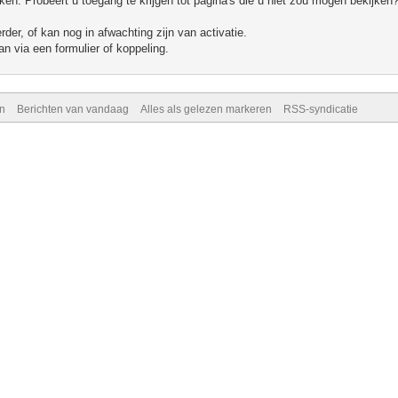
n. Probeert u toegang te krijgen tot pagina's die u niet zou mogen bekijken?
er, of kan nog in afwachting zijn van activatie.
n via een formulier of koppeling.
n
Berichten van vandaag
Alles als gelezen markeren
RSS-syndicatie