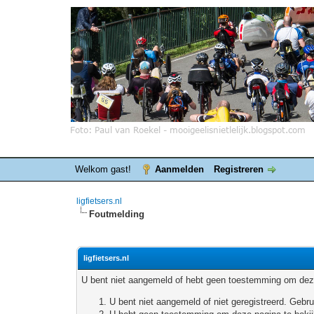
Welkom gast!
Aanmelden
Registreren
ligfietsers.nl
Foutmelding
ligfietsers.nl
U bent niet aangemeld of hebt geen toestemming om deze
U bent niet aangemeld of niet geregistreerd. Geb