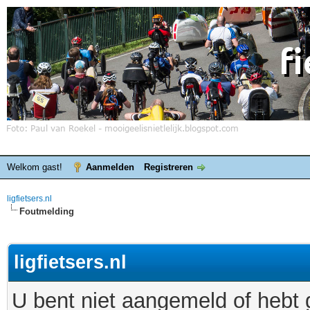
Welkom gast!
Aanmelden
Registreren
ligfietsers.nl
Foutmelding
ligfietsers.nl
U bent niet aangemeld of hebt