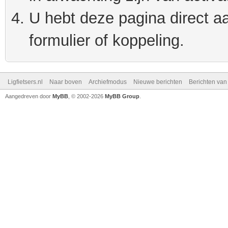
U hebt deze pagina direct a
formulier of koppeling.
Ligfietsers.nl
Naar boven
Archiefmodus
Nieuwe berichten
Berichten va
Aangedreven door
MyBB
, © 2002-2026
MyBB Group
.