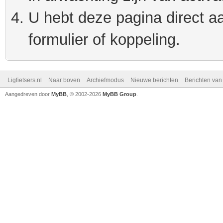
U hebt deze pagina direct a
formulier of koppeling.
Ligfietsers.nl
Naar boven
Archiefmodus
Nieuwe berichten
Berichten va
Aangedreven door
MyBB
, © 2002-2026
MyBB Group
.