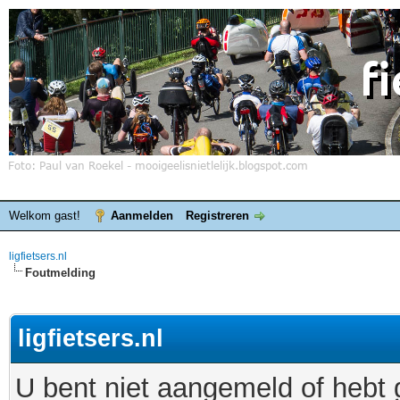
Welkom gast!
Aanmelden
Registreren
ligfietsers.nl
Foutmelding
ligfietsers.nl
U bent niet aangemeld of hebt