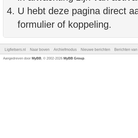
U hebt deze pagina direct a
formulier of koppeling.
Ligfietsers.nl
Naar boven
Archiefmodus
Nieuwe berichten
Berichten va
Aangedreven door
MyBB
, © 2002-2026
MyBB Group
.