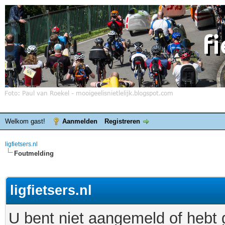
Welkom gast!
Aanmelden
Registreren
ligfietsers.nl
Foutmelding
ligfietsers.nl
U bent niet aangemeld of hebt