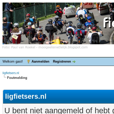
Welkom gast!
Aanmelden
Registreren
ligfietsers.nl
Foutmelding
ligfietsers.nl
U bent niet aangemeld of hebt