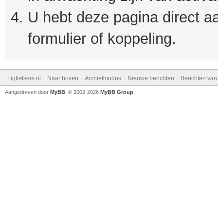
U hebt deze pagina direct a
formulier of koppeling.
Ligfietsers.nl
Naar boven
Archiefmodus
Nieuwe berichten
Berichten va
Aangedreven door
MyBB
, © 2002-2026
MyBB Group
.