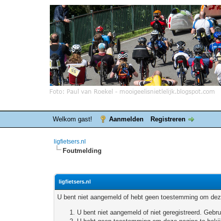
Welkom gast!
Aanmelden
Registreren
ligfietsers.nl
Foutmelding
ligfietsers.nl
U bent niet aangemeld of hebt geen toestemming om deze
U bent niet aangemeld of niet geregistreerd. Geb