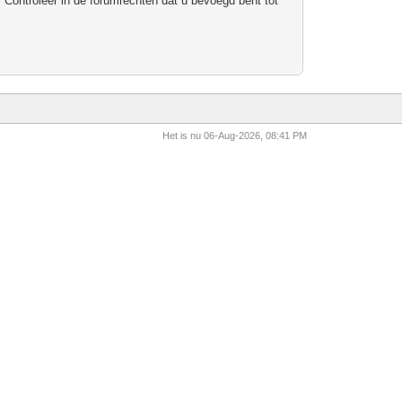
 Controleer in de forumrechten dat u bevoegd bent tot
Het is nu 06-Aug-2026, 08:41 PM