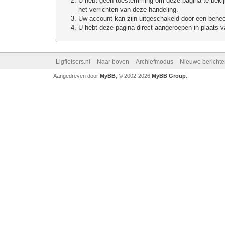
U hebt geen toestemming om deze pagina te bekijke
het verrichten van deze handeling.
Uw account kan zijn uitgeschakeld door een beheerd
U hebt deze pagina direct aangeroepen in plaats va
Ligfietsers.nl
Naar boven
Archiefmodus
Nieuwe berichte
Aangedreven door
MyBB
, © 2002-2026
MyBB Group
.