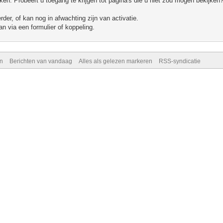
n. Probeert u toegang te krijgen tot pagina's die u niet zou mogen bekijken?
er, of kan nog in afwachting zijn van activatie.
n via een formulier of koppeling.
n
Berichten van vandaag
Alles als gelezen markeren
RSS-syndicatie