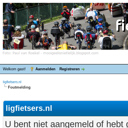
Welkom gast!
Aanmelden
Registreren
ligfietsers.nl
Foutmelding
ligfietsers.nl
U bent niet aangemeld of hebt