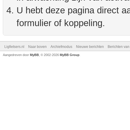
U hebt deze pagina direct a
formulier of koppeling.
Ligfietsers.nl
Naar boven
Archiefmodus
Nieuwe berichten
Berichten va
Aangedreven door
MyBB
, © 2002-2026
MyBB Group
.