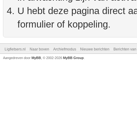
U hebt deze pagina direct a
formulier of koppeling.
Ligfietsers.nl
Naar boven
Archiefmodus
Nieuwe berichten
Berichten va
Aangedreven door
MyBB
, © 2002-2026
MyBB Group
.