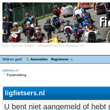
Welkom gast!
Aanmelden
Registreren
ligfietsers.nl
Foutmelding
ligfietsers.nl
U bent niet aangemeld of hebt