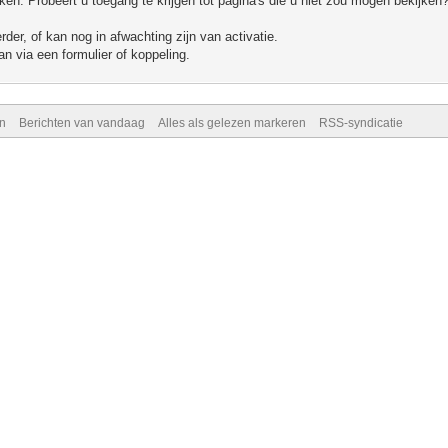
n. Probeert u toegang te krijgen tot pagina's die u niet zou mogen bekijken?
er, of kan nog in afwachting zijn van activatie.
n via een formulier of koppeling.
n
Berichten van vandaag
Alles als gelezen markeren
RSS-syndicatie