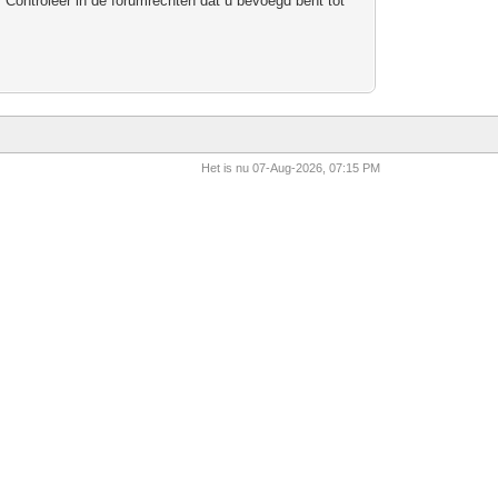
 Controleer in de forumrechten dat u bevoegd bent tot
Het is nu 07-Aug-2026, 07:15 PM