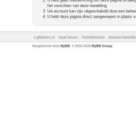
U hebt geen toestemming om deze pagina te bekijke
het verrichten van deze handeling.
Uw account kan zijn uitgeschakeld door een beheerd
U hebt deze pagina direct aangeroepen in plaats va
Ligfietsers.nl
Naar boven
Archiefmodus
Nieuwe berichte
Aangedreven door
MyBB
, © 2002-2026
MyBB Group
.