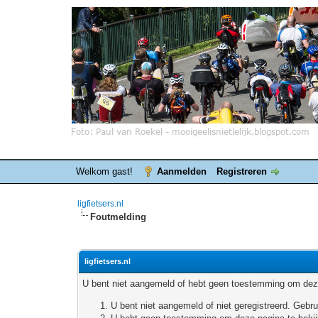
Welkom gast!
Aanmelden
Registreren
ligfietsers.nl
Foutmelding
ligfietsers.nl
U bent niet aangemeld of hebt geen toestemming om deze
U bent niet aangemeld of niet geregistreerd. Geb