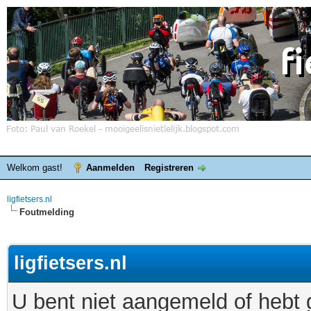
Welkom gast!
Aanmelden
Registreren
ligfietsers.nl
Foutmelding
ligfietsers.nl
U bent niet aangemeld of hebt