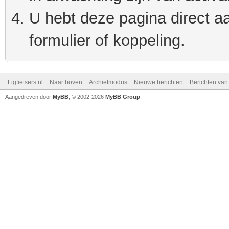
U hebt deze pagina direct a
formulier of koppeling.
Ligfietsers.nl
Naar boven
Archiefmodus
Nieuwe berichten
Berichten va
Aangedreven door
MyBB
, © 2002-2026
MyBB Group
.