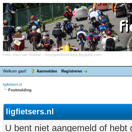
Welkom gast!
Aanmelden
Registreren
ligfietsers.nl
Foutmelding
ligfietsers.nl
U bent niet aangemeld of hebt