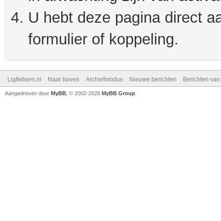
U hebt deze pagina direct a
formulier of koppeling.
Ligfietsers.nl
Naar boven
Archiefmodus
Nieuwe berichten
Berichten va
Aangedreven door
MyBB
, © 2002-2026
MyBB Group
.