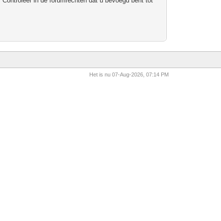
 Controleer in de forumrechten dat u bevoegd bent tot
Het is nu 07-Aug-2026, 07:14 PM