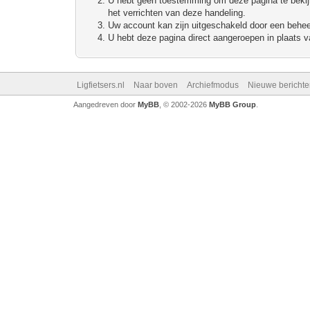
U hebt geen toestemming om deze pagina te bekijke
het verrichten van deze handeling.
Uw account kan zijn uitgeschakeld door een beheerd
U hebt deze pagina direct aangeroepen in plaats va
Ligfietsers.nl
Naar boven
Archiefmodus
Nieuwe berichte
Aangedreven door
MyBB
, © 2002-2026
MyBB Group
.