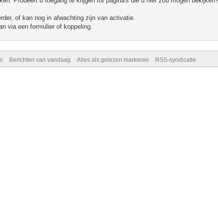
n. Probeert u toegang te krijgen tot pagina's die u niet zou mogen bekijken?
er, of kan nog in afwachting zijn van activatie.
n via een formulier of koppeling.
n
Berichten van vandaag
Alles als gelezen markeren
RSS-syndicatie