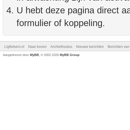
U hebt deze pagina direct a
formulier of koppeling.
Ligfietsers.nl
Naar boven
Archiefmodus
Nieuwe berichten
Berichten va
Aangedreven door
MyBB
, © 2002-2026
MyBB Group
.