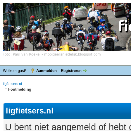
Welkom gast!
Aanmelden
Registreren
ligfietsers.nl
Foutmelding
ligfietsers.nl
U bent niet aangemeld of hebt