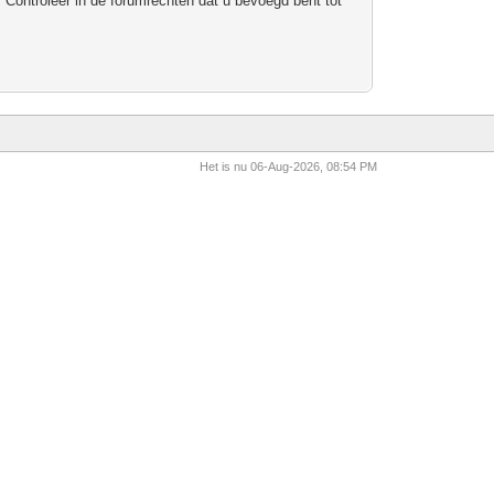
 Controleer in de forumrechten dat u bevoegd bent tot
Het is nu 06-Aug-2026, 08:54 PM