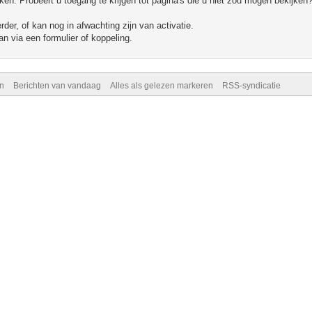
n. Probeert u toegang te krijgen tot pagina's die u niet zou mogen bekijken?
er, of kan nog in afwachting zijn van activatie.
n via een formulier of koppeling.
n
Berichten van vandaag
Alles als gelezen markeren
RSS-syndicatie