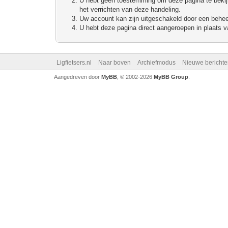
U hebt geen toestemming om deze pagina te bekijke
het verrichten van deze handeling.
Uw account kan zijn uitgeschakeld door een beheerd
U hebt deze pagina direct aangeroepen in plaats va
Ligfietsers.nl
Naar boven
Archiefmodus
Nieuwe berichte
Aangedreven door
MyBB
, © 2002-2026
MyBB Group
.