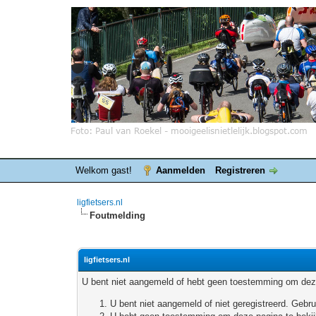
Welkom gast!
Aanmelden
Registreren
ligfietsers.nl
Foutmelding
ligfietsers.nl
U bent niet aangemeld of hebt geen toestemming om deze
U bent niet aangemeld of niet geregistreerd. Geb