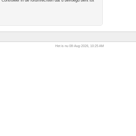
 Controleer in de forumrechten dat u bevoegd bent tot
Het is nu 08-Aug-2026, 10:25 AM