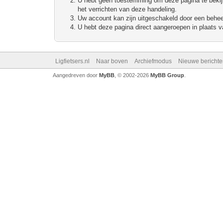
U hebt geen toestemming om deze pagina te bekijke
het verrichten van deze handeling.
Uw account kan zijn uitgeschakeld door een beheerd
U hebt deze pagina direct aangeroepen in plaats va
Ligfietsers.nl
Naar boven
Archiefmodus
Nieuwe berichte
Aangedreven door
MyBB
, © 2002-2026
MyBB Group
.