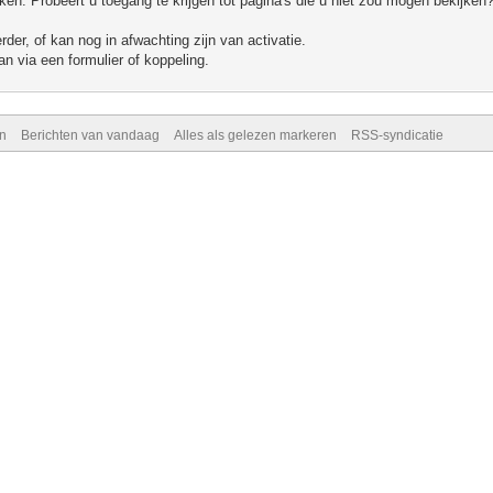
n. Probeert u toegang te krijgen tot pagina's die u niet zou mogen bekijken?
er, of kan nog in afwachting zijn van activatie.
n via een formulier of koppeling.
n
Berichten van vandaag
Alles als gelezen markeren
RSS-syndicatie