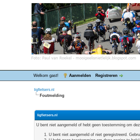
Welkom gast!
Aanmelden
Registreren
ligfietsers.nl
Foutmelding
ligfietsers.nl
U bent niet aangemeld of hebt geen toestemming om deze
U bent niet aangemeld of niet geregistreerd. Geb