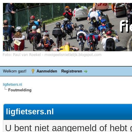
Welkom gast!
Aanmelden
Registreren
ligfietsers.nl
Foutmelding
ligfietsers.nl
U bent niet aangemeld of hebt