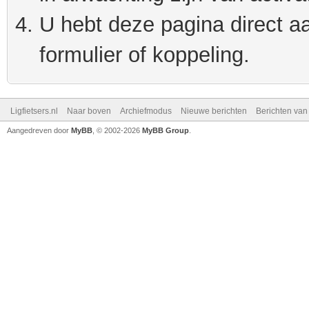
U hebt deze pagina direct a
formulier of koppeling.
Ligfietsers.nl
Naar boven
Archiefmodus
Nieuwe berichten
Berichten va
Aangedreven door
MyBB
, © 2002-2026
MyBB Group
.