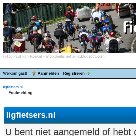
Welkom gast!
Aanmelden
Registreren
ligfietsers.nl
Foutmelding
ligfietsers.nl
U bent niet aangemeld of hebt