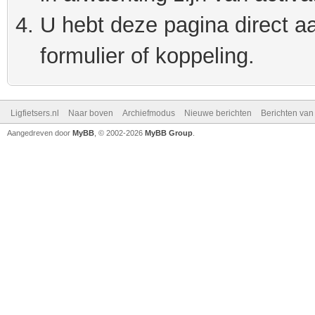
U hebt deze pagina direct a
formulier of koppeling.
Ligfietsers.nl
Naar boven
Archiefmodus
Nieuwe berichten
Berichten va
Aangedreven door
MyBB
, © 2002-2026
MyBB Group
.