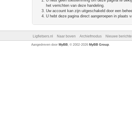
U hebt geen toestemming om deze pagina te bekijke
het verrichten van deze handeling.
Uw account kan zijn uitgeschakeld door een beheerd
U hebt deze pagina direct aangeroepen in plaats va
Ligfietsers.nl
Naar boven
Archiefmodus
Nieuwe berichte
Aangedreven door
MyBB
, © 2002-2026
MyBB Group
.