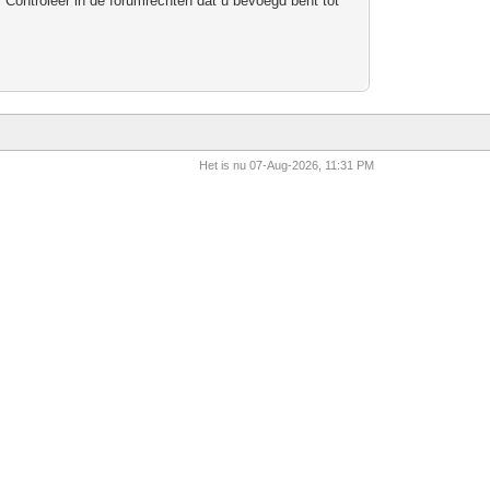
 Controleer in de forumrechten dat u bevoegd bent tot
Het is nu 07-Aug-2026, 11:31 PM