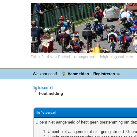
Welkom gast!
Aanmelden
Registreren
ligfietsers.nl
Foutmelding
ligfietsers.nl
U bent niet aangemeld of hebt geen toestemming om deze
U bent niet aangemeld of niet geregistreerd. Geb