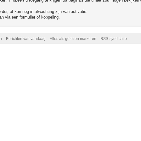
n. Probeert u toegang te krijgen tot pagina's die u niet zou mogen bekijken?
er, of kan nog in afwachting zijn van activatie.
n via een formulier of koppeling.
n
Berichten van vandaag
Alles als gelezen markeren
RSS-syndicatie