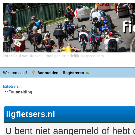
Welkom gast!
Aanmelden
Registreren
ligfietsers.nl
Foutmelding
ligfietsers.nl
U bent niet aangemeld of hebt