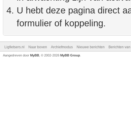
U hebt deze pagina direct a
formulier of koppeling.
Ligfietsers.nl
Naar boven
Archiefmodus
Nieuwe berichten
Berichten va
Aangedreven door
MyBB
, © 2002-2026
MyBB Group
.