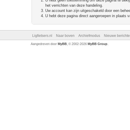
U hebt geen toestemming om deze pagina te bekijke
het verrichten van deze handeling.
Uw account kan zijn uitgeschakeld door een beheerd
U hebt deze pagina direct aangeroepen in plaats va
Ligfietsers.nl
Naar boven
Archiefmodus
Nieuwe berichte
Aangedreven door
MyBB
, © 2002-2026
MyBB Group
.