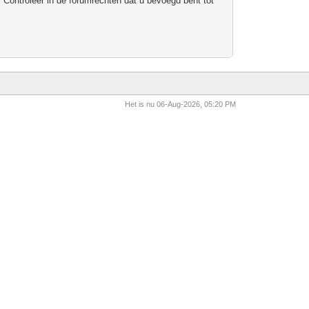
 Controleer in de forumrechten dat u bevoegd bent tot
Het is nu 06-Aug-2026, 05:20 PM