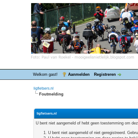
Welkom gast!
Aanmelden
Registreren
ligfietsers.nl
Foutmelding
ligfietsers.nl
U bent niet aangemeld of hebt geen toestemming om deze
U bent niet aangemeld of niet geregistreerd. Geb