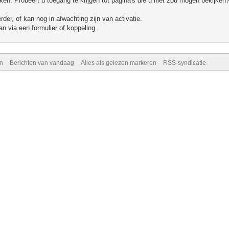
n. Probeert u toegang te krijgen tot pagina's die u niet zou mogen bekijken?
er, of kan nog in afwachting zijn van activatie.
n via een formulier of koppeling.
n
Berichten van vandaag
Alles als gelezen markeren
RSS-syndicatie