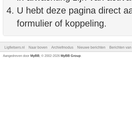
U hebt deze pagina direct a
formulier of koppeling.
Ligfietsers.nl
Naar boven
Archiefmodus
Nieuwe berichten
Berichten va
Aangedreven door
MyBB
, © 2002-2026
MyBB Group
.