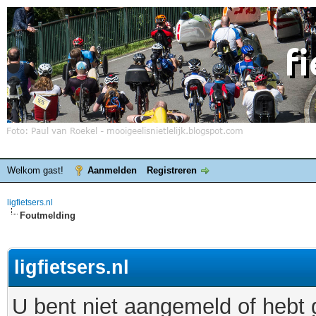
Welkom gast!
Aanmelden
Registreren
ligfietsers.nl
Foutmelding
ligfietsers.nl
U bent niet aangemeld of hebt