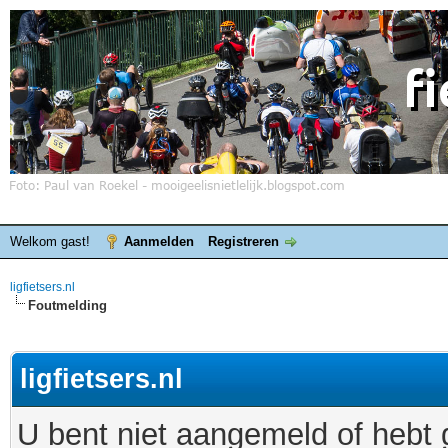
Welkom gast!
Aanmelden
Registreren
ligfietsers.nl
Foutmelding
ligfietsers.nl
U bent niet aangemeld of hebt