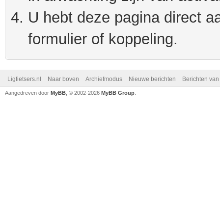
U hebt deze pagina direct a
formulier of koppeling.
Ligfietsers.nl
Naar boven
Archiefmodus
Nieuwe berichten
Berichten va
Aangedreven door
MyBB
, © 2002-2026
MyBB Group
.