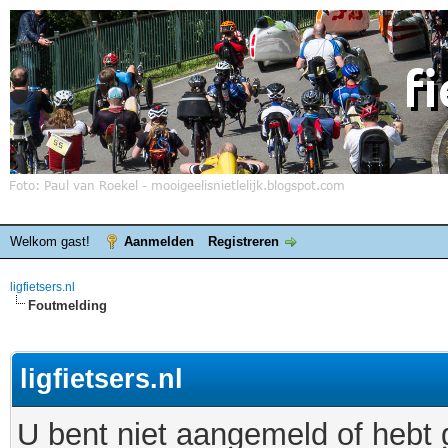
Welkom gast!
Aanmelden
Registreren
ligfietsers.nl
Foutmelding
ligfietsers.nl
U bent niet aangemeld of hebt