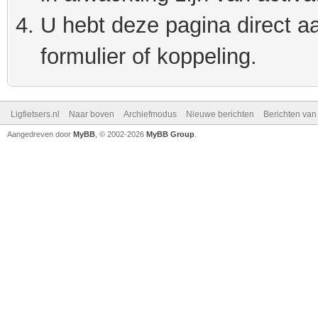
U hebt deze pagina direct a
formulier of koppeling.
Ligfietsers.nl
Naar boven
Archiefmodus
Nieuwe berichten
Berichten va
Aangedreven door
MyBB
, © 2002-2026
MyBB Group
.