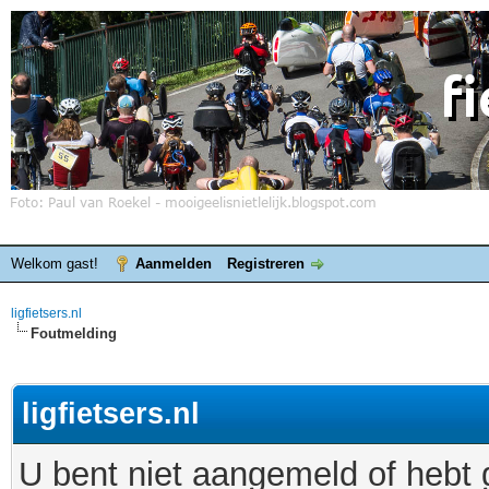
Welkom gast!
Aanmelden
Registreren
ligfietsers.nl
Foutmelding
ligfietsers.nl
U bent niet aangemeld of hebt