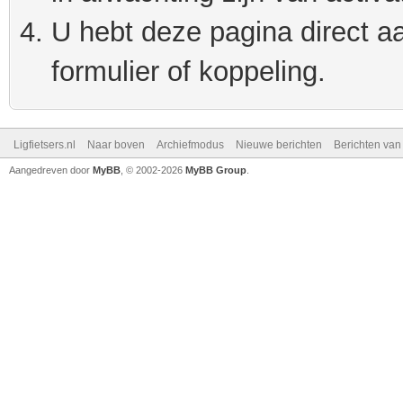
U hebt deze pagina direct a
formulier of koppeling.
Ligfietsers.nl
Naar boven
Archiefmodus
Nieuwe berichten
Berichten va
Aangedreven door
MyBB
, © 2002-2026
MyBB Group
.