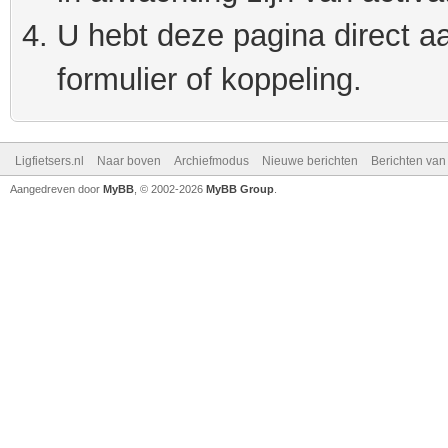
U hebt deze pagina direct a
formulier of koppeling.
Ligfietsers.nl
Naar boven
Archiefmodus
Nieuwe berichten
Berichten va
Aangedreven door
MyBB
, © 2002-2026
MyBB Group
.