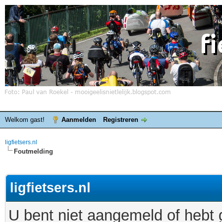
Welkom gast!
Aanmelden
Registreren
ligfietsers.nl
Foutmelding
ligfietsers.nl
U bent niet aangemeld of hebt