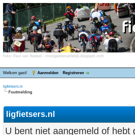
Welkom gast!
Aanmelden
Registreren
ligfietsers.nl
Foutmelding
ligfietsers.nl
U bent niet aangemeld of hebt