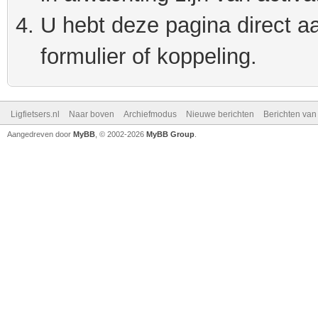
U hebt deze pagina direct a
formulier of koppeling.
Ligfietsers.nl
Naar boven
Archiefmodus
Nieuwe berichten
Berichten va
Aangedreven door
MyBB
, © 2002-2026
MyBB Group
.