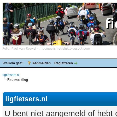
Welkom gast!
Aanmelden
Registreren
ligfietsers.nl
Foutmelding
ligfietsers.nl
U bent niet aangemeld of hebt