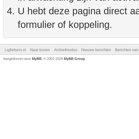
U hebt deze pagina direct a
formulier of koppeling.
Ligfietsers.nl
Naar boven
Archiefmodus
Nieuwe berichten
Berichten va
Aangedreven door
MyBB
, © 2002-2026
MyBB Group
.