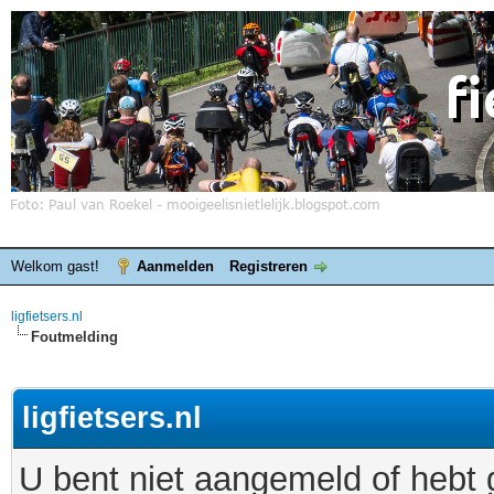
Welkom gast!
Aanmelden
Registreren
ligfietsers.nl
Foutmelding
ligfietsers.nl
U bent niet aangemeld of hebt