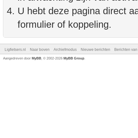
U hebt deze pagina direct a
formulier of koppeling.
Ligfietsers.nl
Naar boven
Archiefmodus
Nieuwe berichten
Berichten va
Aangedreven door
MyBB
, © 2002-2026
MyBB Group
.