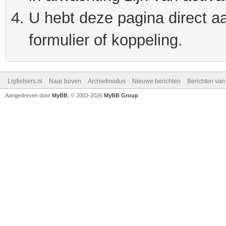
U hebt deze pagina direct a
formulier of koppeling.
Ligfietsers.nl
Naar boven
Archiefmodus
Nieuwe berichten
Berichten va
Aangedreven door
MyBB
, © 2002-2026
MyBB Group
.