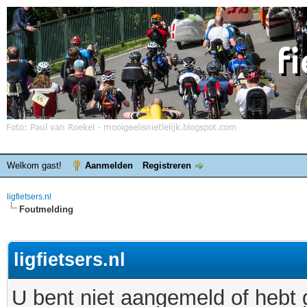
Welkom gast!
Aanmelden
Registreren
ligfietsers.nl
Foutmelding
ligfietsers.nl
U bent niet aangemeld of hebt