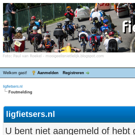
Welkom gast!
Aanmelden
Registreren
ligfietsers.nl
Foutmelding
ligfietsers.nl
U bent niet aangemeld of hebt