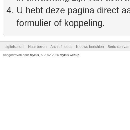
U hebt deze pagina direct a
formulier of koppeling.
Ligfietsers.nl
Naar boven
Archiefmodus
Nieuwe berichten
Berichten va
Aangedreven door
MyBB
, © 2002-2026
MyBB Group
.