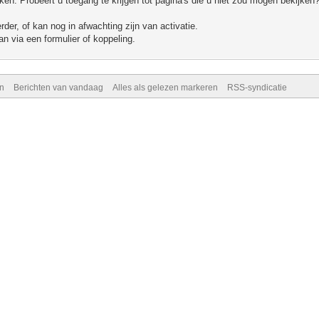
n. Probeert u toegang te krijgen tot pagina's die u niet zou mogen bekijken?
er, of kan nog in afwachting zijn van activatie.
n via een formulier of koppeling.
n
Berichten van vandaag
Alles als gelezen markeren
RSS-syndicatie