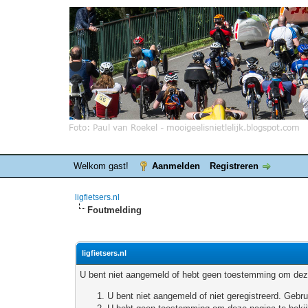
Welkom gast!
Aanmelden
Registreren
ligfietsers.nl
Foutmelding
ligfietsers.nl
U bent niet aangemeld of hebt geen toestemming om deze
U bent niet aangemeld of niet geregistreerd. Geb