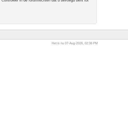
 Controleer in de forumrechten dat u bevoegd bent tot
Het is nu 07-Aug-2026, 02:36 PM