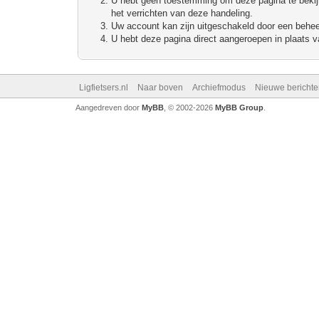
U hebt geen toestemming om deze pagina te bekijke
het verrichten van deze handeling.
Uw account kan zijn uitgeschakeld door een beheerd
U hebt deze pagina direct aangeroepen in plaats va
Ligfietsers.nl
Naar boven
Archiefmodus
Nieuwe berichte
Aangedreven door
MyBB
, © 2002-2026
MyBB Group
.