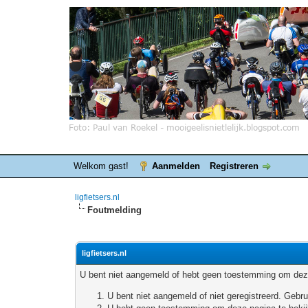
Welkom gast!
Aanmelden
Registreren
ligfietsers.nl
Foutmelding
ligfietsers.nl
U bent niet aangemeld of hebt geen toestemming om deze
U bent niet aangemeld of niet geregistreerd. Geb