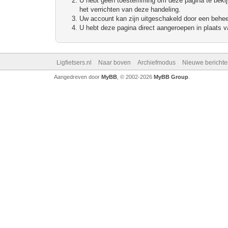
U hebt geen toestemming om deze pagina te bekijke
het verrichten van deze handeling.
Uw account kan zijn uitgeschakeld door een beheerd
U hebt deze pagina direct aangeroepen in plaats va
Ligfietsers.nl
Naar boven
Archiefmodus
Nieuwe berichte
Aangedreven door
MyBB
, © 2002-2026
MyBB Group
.