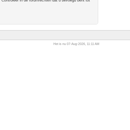
 Controleer in de forumrechten dat u bevoegd bent tot
Het is nu 07-Aug-2026, 11:11 AM