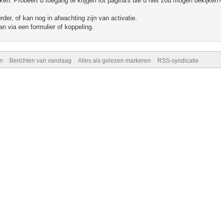
n. Probeert u toegang te krijgen tot pagina's die u niet zou mogen bekijken?
er, of kan nog in afwachting zijn van activatie.
n via een formulier of koppeling.
n
Berichten van vandaag
Alles als gelezen markeren
RSS-syndicatie