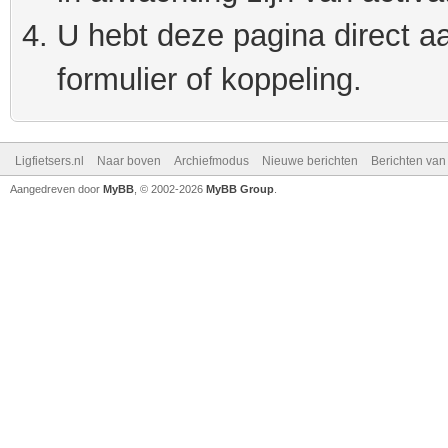
U hebt deze pagina direct a
formulier of koppeling.
Ligfietsers.nl
Naar boven
Archiefmodus
Nieuwe berichten
Berichten va
Aangedreven door
MyBB
, © 2002-2026
MyBB Group
.