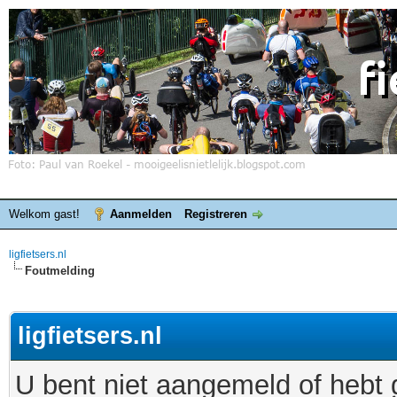
Welkom gast!
Aanmelden
Registreren
ligfietsers.nl
Foutmelding
ligfietsers.nl
U bent niet aangemeld of hebt